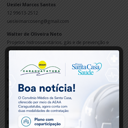
Ueslei Marcos Santos
12 99613-2512
uesleimarcoseng@gmail.com
Walter de Oliveira Neto
Projetos hidrossanitários, gás e de prevenção e
combate ao incêndio
11 99776-8282
wnengcivil@gmail.com
Welman Teixeira Rangel
12 991889501
wrproserveng@gmail.com
ELETRICISTA
Eliseu Farias Junior