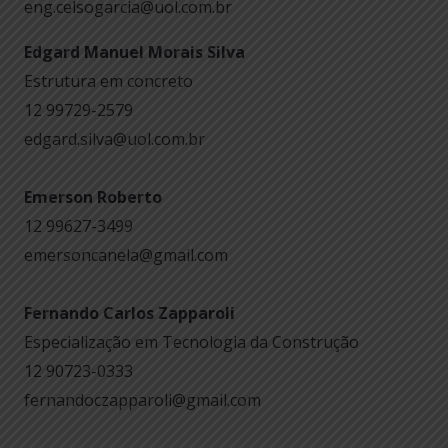
eng.celsogarcia@uol.com.br
Edgard Manuel Morais Silva
Estrutura em concreto
12 99729-2579
edgard.silva@uol.com.br
Emerson Roberto
12 99627-3499
emersoncanela@gmail.com
Fernando Carlos Zapparoli
Especialização em Tecnologia da Construção
12 90723-0333
fernandoczapparoli@gmail.com