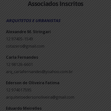
Associados Inscritos
ARQUITETOS E URBANISTAS
Alexandre M. Stringari
12 97405-1549
cotazero@gmail.com
Carla Fernandes
12 98126-6601
arq_carlafernandes@yoahoo.com.br
Ederson de Oliveira Fatima
12 974017595
arquitetoedersonoliveira@gmail.com
Eduardo Meirelles