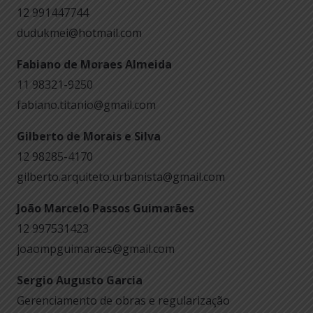
12 991447744
dudukmei@hotmail.com
Fabiano de Moraes Almeida
11 98321-9250
fabiano.titanio@gmail.com
Gilberto de Morais e Silva
12 98285-4170
gilberto.arquiteto.urbanista@gmail.com
João Marcelo Passos Guimarães
12 997531423
joaompguimaraes@gmail.com
Sergio Augusto Garcia
Gerenciamento de obras e regularização