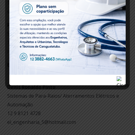
12 98806-4517
eliseufariasjunior@hotmail.com
Ricardo Gonçalves da Silva
Sistema de Para-Raios
12 98258-1943
ricardo@rgsprojetos.com.br
ELETRÔNICO
.
Denis Ronaldo Pinto
Sistemas de Para-Raios/ Aterramentos Elétricos e
Automação
12 9 8121 4728
el_engenharia_5@hotmail.com
.