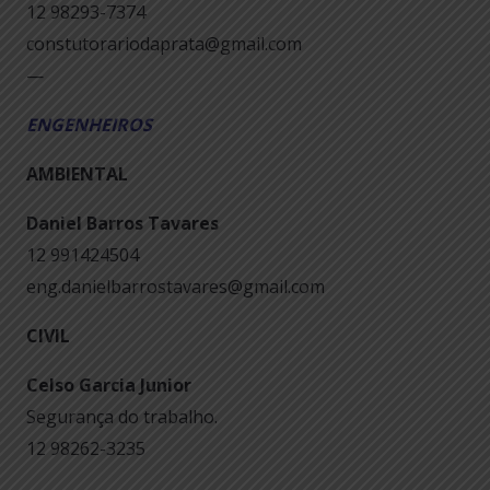
12 98293-7374
constutorariodaprata@gmail.com
—
ENGENHEIROS
AMBIENTAL
Daniel Barros Tavares
12 991424504
eng.danielbarrostavares@gmail.com
CIVIL
Celso Garcia Junior
Segurança do trabalho.
12 98262-3235