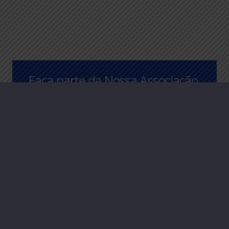
Faça parte da Nossa Associação,
entre em contato para saber
mais.
CLIQUE AQUI
AEAAC
– Associação dos Engenheiros, Arquitetos