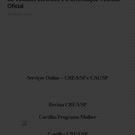
Oficial
9 meses atrás
Serviços Online – CREA/SP e CAU/SP
Revista CREA/SP
Cartilha Programa Mulher
Cartilha CREA/SP