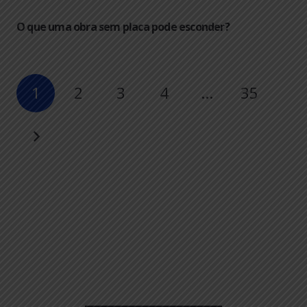
O que uma obra sem placa pode esconder?
1
2
3
4
…
35