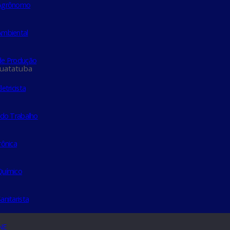
nheiro Agrônomo
nheiro Ambiental
nheiro de Produção
 Caraguatatuba
heiro Eletricista
de Seg. do Trabalho
em Eletrônica
Galeria de Preside
nheiro Químico
heiro Sanitarista