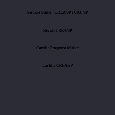
iada pelo Confea para monitorar a infraestrutura
Veículos Elétricos e a Orientação Técnica Oficial
Serviços Online – CREA/SP e CAU/SP
Revista CREA/SP
Cartilha Programa Mulher