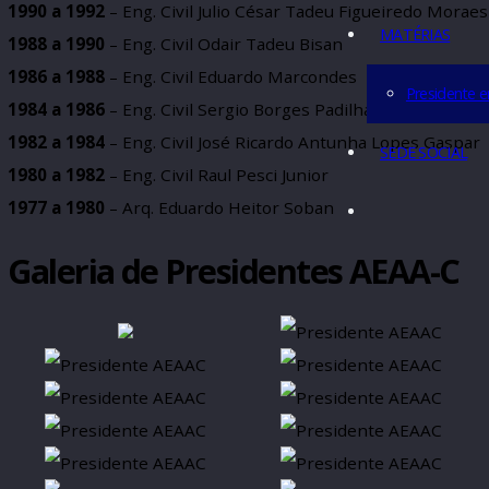
1996 a 1998
– Eng. Civil Nilton de Oliveira e Silva
Conhe
1994 a 1996
– Arq. Célia Buccolo Ballario
CONTA
1992 a 1994
– Arq. José Ricardo Berti
1990 a 1992
– Eng. Civil Julio César Tadeu Figueiredo
MATÉRI
1988 a 1990
– Eng. Civil Odair Tadeu Bisan
1986 a 1988
– Eng. Civil Eduardo Marcondes
Pres
1984 a 1986
– Eng. Civil Sergio Borges Padilha
1982 a 1984
– Eng. Civil José Ricardo Antunha Lopes G
SEDE SO
1980 a 1982
– Eng. Civil Raul Pesci Junior
1977 a 1980
– Arq. Eduardo Heitor Soban
Galeria de Presidentes AEAA