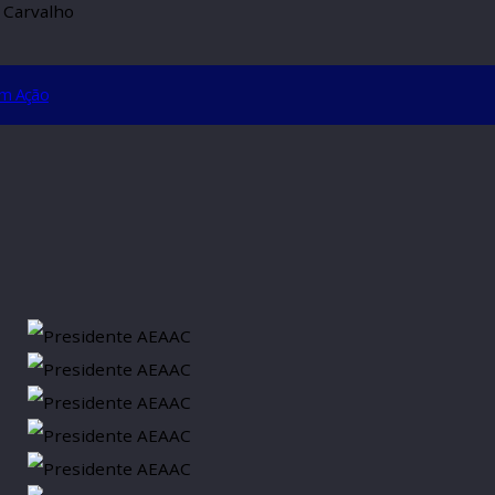
ça a CASEC Jr.
TO
 Moraes Carvalho
AS
idente em Ação
aspar
CIAL
-C