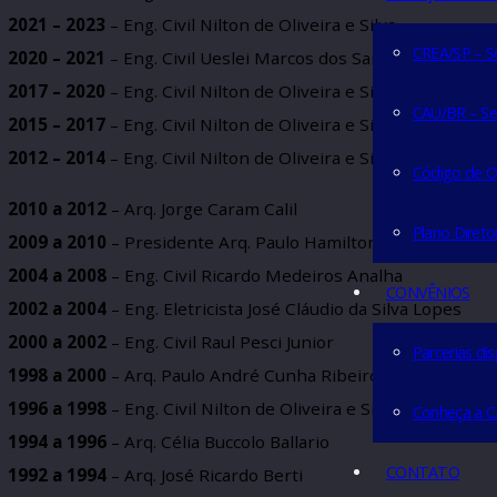
2024 – 2026
– Eng. Civil Nilton de Oliveira e Silva
SERVIÇO
2021 – 2023
– Eng. Civil Nilton de Oliveira e Silva
CREA/
2020 – 2021
– Eng. Civil Ueslei Marcos dos Santos
2017 – 2020
– Eng. Civil Nilton de Oliveira e Silva
CAU/B
2015 – 2017
– Eng. Civil Nilton de Oliveira e Silva
2012 – 2014
– Eng. Civil Nilton de Oliveira e Silva
Códi
2010 a 2012
– Arq. Jorge Caram Calil
Plan
2009 a 2010
– Presidente Arq. Paulo Hamilton Telles F
2004 a 2008
– Eng. Civil Ricardo Medeiros Analha
CONVÊN
2002 a 2004
– Eng. Eletricista José Cláudio da Silva Lop
2000 a 2002
– Eng. Civil Raul Pesci Junior
Parce
1998 a 2000
– Arq. Paulo André Cunha Ribeiro