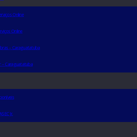
S ONLINE
SP – Serviços Online
R – Serviços Online
go de Obras – Caraguatatuba
o Diretor – Caraguatatuba
ilho
IOS
es
rias disponíveis