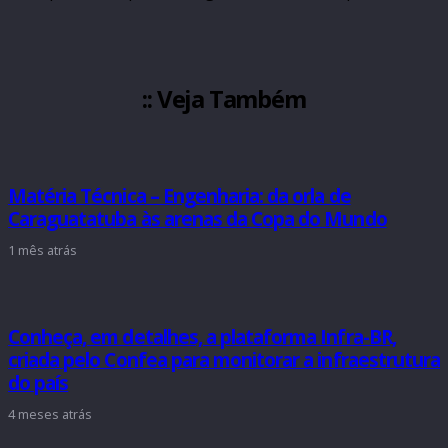
:: Veja Também
Matéria Técnica – Engenharia: da orla de
Caraguatatuba às arenas da Copa do Mundo
1 mês atrás
Conheça, em detalhes, a plataforma Infra-BR,
criada pelo Confea para monitorar a infraestrutura
do país
4 meses atrás