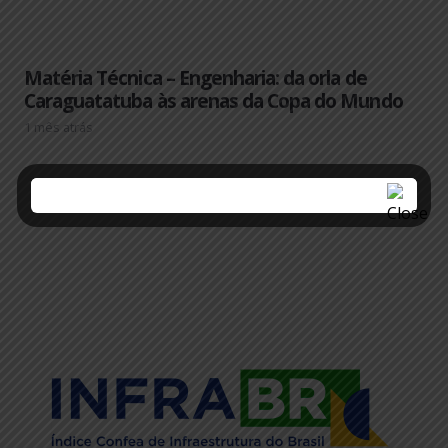
Matéria Técnica – Engenharia: da orla de
Caraguatatuba às arenas da Copa do Mundo
1 mês atrás