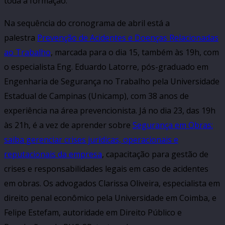
toda a formação.
Na sequência do cronograma de abril está a
palestra
Prevenção
de Acidentes e Doenças Relacionadas
ao Trabalho
, marcada para o dia 15, também às 19h, com
o especialista Eng. Eduardo Latorre, pós-graduado em
Engenharia de Segurança no Trabalho pela Universidade
Estadual de Campinas (Unicamp), com 38 anos de
experiência na área prevencionista. Já no dia 23, das 19h
às 21h, é a vez de aprender sobre
Segurança em Obras:
saiba gerenciar crises jurídicas, operacionais e
reputacionais da empresa
, capacitação para gestão de
crises e responsabilidades legais em caso de acidentes
em obras. Os advogados Clarissa Oliveira, especialista em
direito penal econômico pela Universidade em Coimba, e
Felipe Estefam, autoridade em Direito Público e