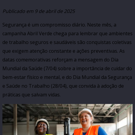
Publicado em
9 de abril de 2025
Segurança é um compromisso diário. Neste mês, a
campanha Abril Verde chega para lembrar que ambientes
de trabalho seguros e saudáveis são conquistas coletivas
que exigem atenção constante e ações preventivas. As
datas comemorativas reforçam a mensagem do Dia
Mundial da Saúde (7/04) sobre a importância de cuidar do
bem-estar físico e mental, e do Dia Mundial da Segurança
e Saúde no Trabalho (28/04), que convida à adoção de
práticas que salvam vidas.