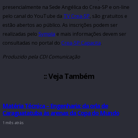
presencialmente na Sede Angélica do Crea-SP e on-line
pelo canal do YouTube da
TV Crea-SP
, são gratuitos e
estão abertos ao público. As inscrições podem ser
realizadas pelo
Sympla
e mais informações devem ser
consultadas no portal do
Crea-SP Capacita
.
Produzido pela CDI Comunicação
:: Veja Também
Matéria Técnica – Engenharia: da orla de
Caraguatatuba às arenas da Copa do Mundo
1 mês atrás