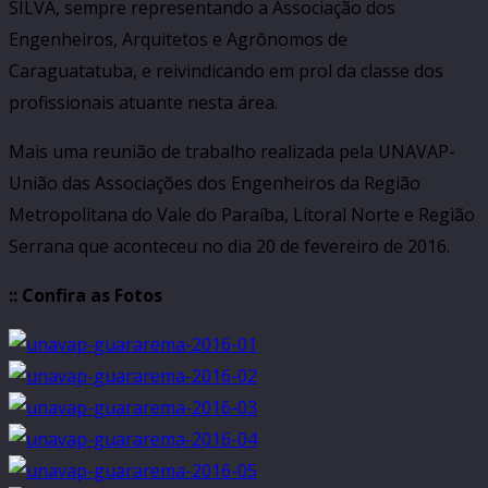
SILVA, sempre representando a Associação dos
Engenheiros, Arquitetos e Agrônomos de
Caraguatatuba, e reivindicando em prol da classe dos
profissionais atuante nesta área.
Mais uma reunião de trabalho realizada pela UNAVAP-
União das Associações dos Engenheiros da Região
Metropolitana do Vale do Paraíba, Litoral Norte e Região
Serrana que aconteceu no dia 20 de fevereiro de 2016.
:: Confira as Fotos