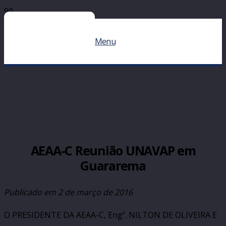
Menu
AEAA-C Reunião UNAVAP em
Guararema
Publicado em
2 de março de 2016
O PRESIDENTE DA AEAA-C, Engº. NILTON DE OLIVEIRA E