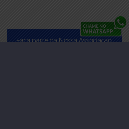
Faça parte da Nossa Associação,
entre em contato para saber
mais.
CLIQUE AQUI
AEAAC
– Associação dos Engenheiros, Arquitetos
e Agrônomos de Caraguatatuba