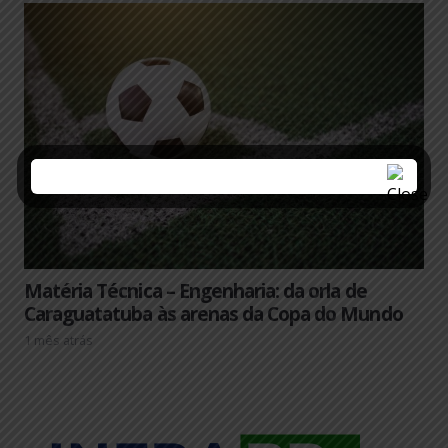
Matéria Técnica – Engenharia: da orla de
Caraguatatuba às arenas da Copa do Mundo
1 mês atrás