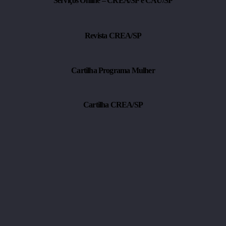
Veículos Elétricos e a Orientação Técnica Oficial
Serviços Online – CREA/SP e CAU/SP
Revista CREA/SP
Cartilha Programa Mulher
Cartilha CREA/SP