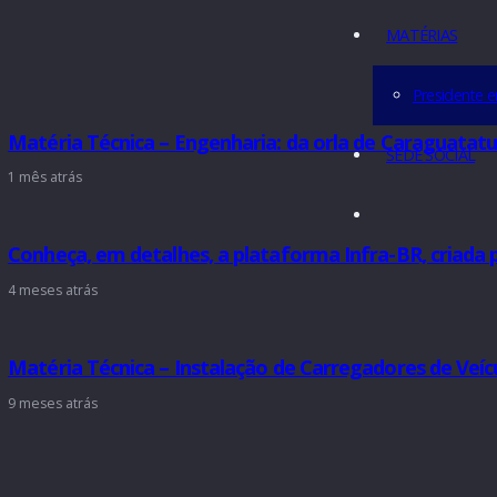
meio ambiente”.
Conhe
Você sabe o que é um veículo híbrido?
Clique aqui.
CONTA
MATÉRI
Pres
Matéria Técnica – Engenharia: da orla de Cara
SEDE SO
1 mês atrás
Conheça, em detalhes, a plataforma Infra-BR, cr
4 meses atrás