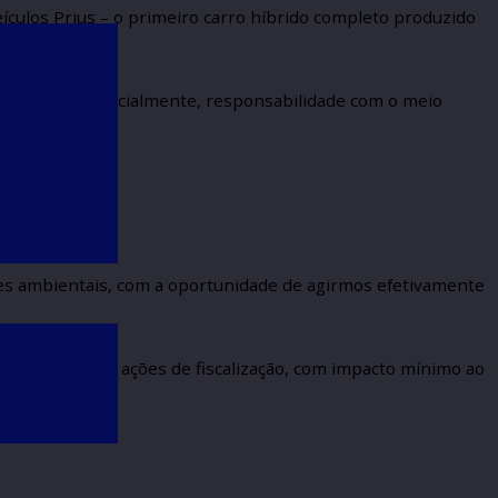
elho dois veículos Prius – o primeiro carro híbrido co
 Estado de São Paulo.
rnidade, tecnologia e, especialmente, responsabilidad
tentável.
com as questões ambientais, com a oportunidade de agi
São Paulo para realizar as ações de fiscalização, com 