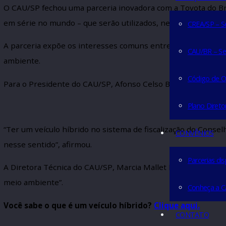
SERVIÇO
O CAU/SP fechou uma parceria inovadora com a Toyota d
em série no mundo – que serão utilizados, nesse perío
CREA/
A parceria expõe os interesses comuns entre o Consel
CAU/B
ambiente.
Códi
Para o Presidente do CAU/SP, Afonso Celso Bueno Monte
Plan
“Ter um veículo híbrido no sistema de fiscalização d
CONVÊN
nesse sentido”, afirmou.
Parce
A Diretora Técnica do CAU/SP, Marcia Mallet Machado 