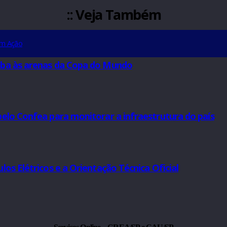
ça a CASEC Jr.
TO
:: Veja Também
AS
idente em Ação
guatatuba às arenas da Copa do Mundo
CIAL
iada pelo Confea para monitorar a infraestrutura