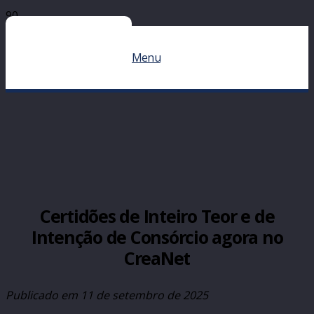
Menu
Certidões de Inteiro Teor e de
Intenção de Consórcio agora no
CreaNet
Publicado em
11 de setembro de 2025