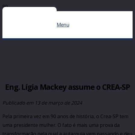
Menu
Eng. Lígia Mackey assume o CREA-SP
Publicado em
13 de março de 2024
Pela primeira vez em 90 anos de história, o Crea-SP tem
uma presidente mulher. O fato é mais uma prova da
transformação pela qual a autarquia vem passando e deu