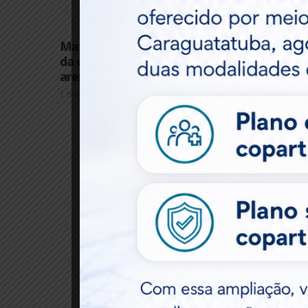
Matéria Técnica – Engenharia:
Co
da orla de Caraguatatuba às
pl
arenas da Copa do Mundo
pe
inf
1 mês atrás
4 me