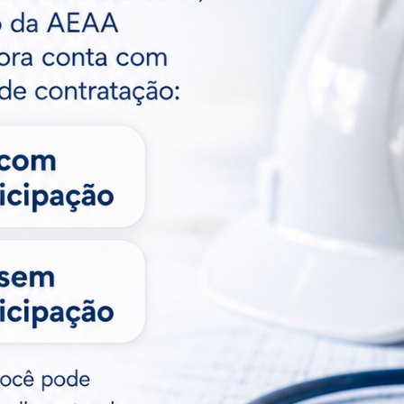
:: Veja Também
nheça, em detalhes, a
Matéria Técnica 
ataforma Infra-BR, criada
Carregadores de
lo Confea para monitorar a
Elétricos e a Or
raestrutura do país
Técnica Oficial
ses atrás
9 meses atrás