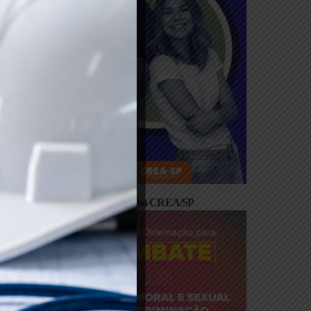
– Instalação de
 Veículos
ientação
Cartilha CREA/SP