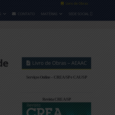
Livro de 
CONVÊNIOS
CONTATO
MATÉRIAS
SEDE S
lton de
Serviços Online – CREA/SP e CA
Revista CREA/SP