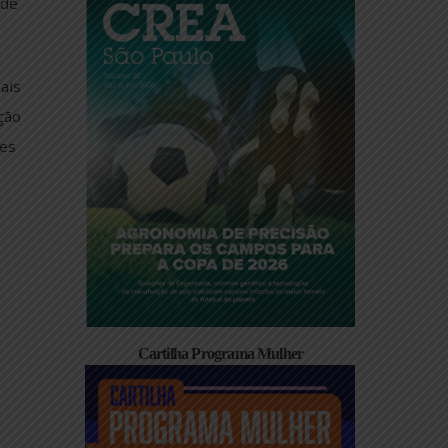
Revista CREA/SP
ós-graduação e
experiência de
ta.
ns profissionais
ncia da atuação
 das profissões
Cartilha Programa Mulher