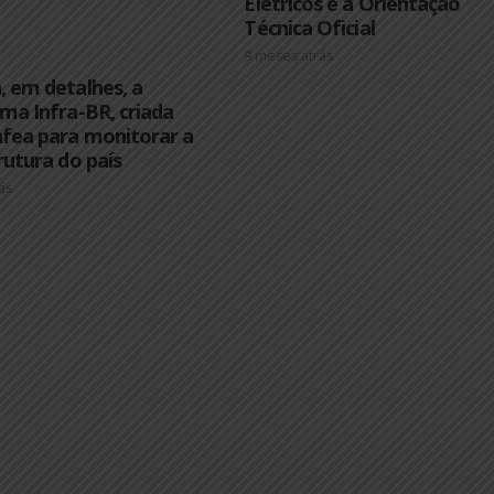
Matéria Técnica 
Carregadores de
Elétricos e a Or
Técnica Oficial
9 meses atrás
nheça, em detalhes, a
ataforma Infra-BR, criada
lo Confea para monitorar a
raestrutura do país
ses atrás