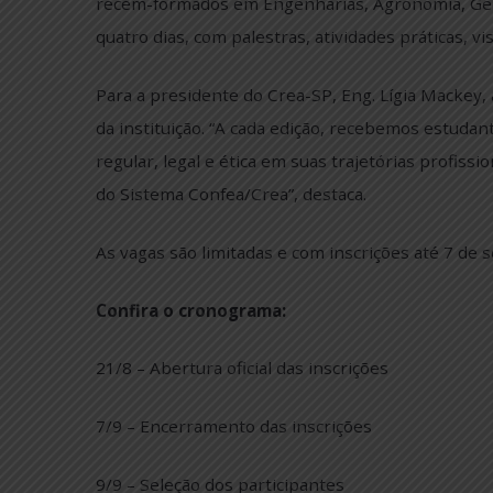
setembro. O programa “Por Dentro do Crea-
recém-formados em Engenharias, Agronomia
quatro dias, com palestras, atividades práti
Para a presidente do Crea-SP, Eng. Lígia Ma
da instituição. “A cada edição, recebemos 
regular, legal e ética em suas trajetórias p
do Sistema Confea/Crea”, destaca.
As vagas são limitadas e com inscrições at
Confira o cronograma:
21/8 – Abertura oficial das inscrições