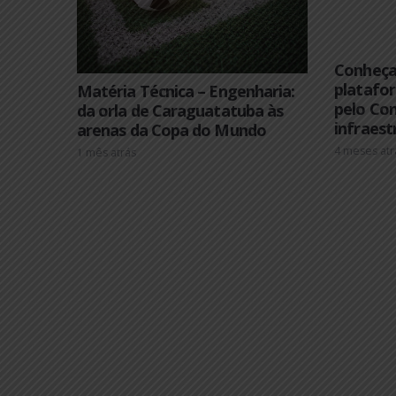
Co
pl
Matéria Técnica – Engenharia:
pe
da orla de Caraguatatuba às
inf
arenas da Copa do Mundo
4 me
1 mês atrás