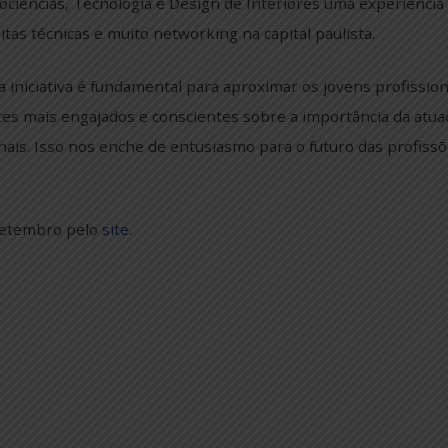
SP” é gratuito e oferece a estudantes de graduação, p
, Geociências, Tecnologia e Design de Interiores uma 
cas, visitas técnicas e muito networking na capital paulis
ckey, a iniciativa é fundamental para aproximar os jove
estudantes mais engajados e conscientes sobre a importâ
rofissionais. Isso nos enche de entusiasmo para o futuro
é 7 de setembro pelo
site
.