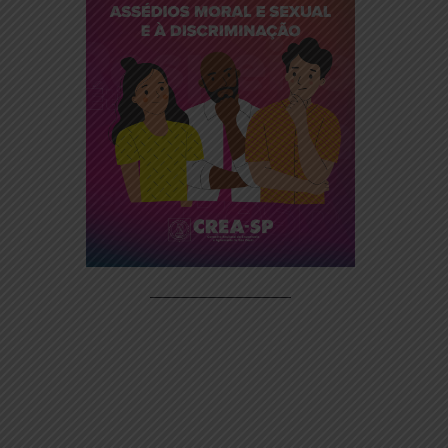
Cartilha CREA/SP
– Instalação de
 Veículos
ientação