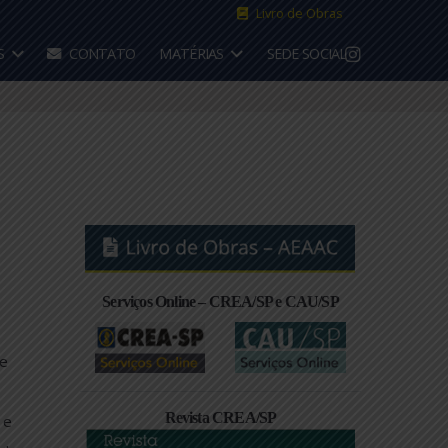
Livro de 
CONVÊNIOS
CONTATO
MATÉRIAS
SEDE S
ita
Serviços Online – CREA/SP e CA
artir de 21 de
2 a 25 de