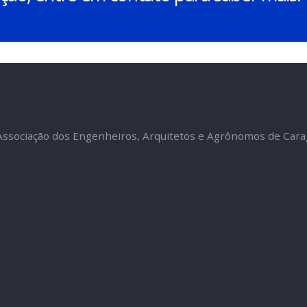
ociação, entre em contato para sabe
AAC
– Associação dos Engenheiros, Arquitetos e Agrôn