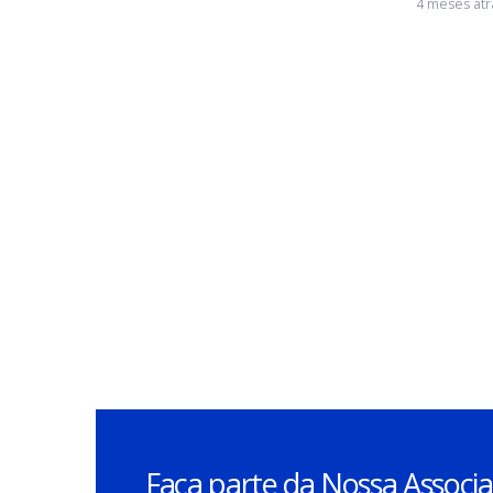
Matéria Técnica – Engenharia:
Co
da orla de Caraguatatuba às
pl
arenas da Copa do Mundo
pe
inf
1 mês atrás
4 me