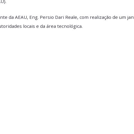
cipar no dia 27 de outubro dos 40 anos de atuação d
 (AEAU).
esidente da AEAU, Eng. Persio Dari Reale, com realizaç
ias autoridades locais e da área tecnológica.