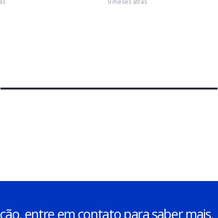
nheça, em detalhes, a
Matéria Técnica 
ataforma Infra-BR, criada
Carregadores de
lo Confea para monitorar a
Elétricos e a Or
raestrutura do país
Técnica Oficial
ses atrás
9 meses atrás