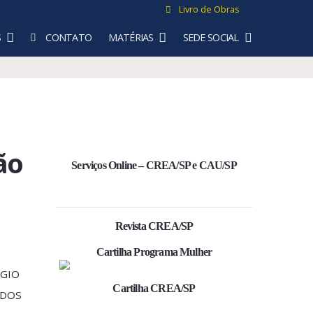
Livro de 
CONVÊNIOS
CONTATO
MATÉRIAS
SEDE SO
ociação
Serviços Online – CREA/SP e CA
Revista CREA/SP
Cartilha Programa Mulher
esoureiro SERGIO