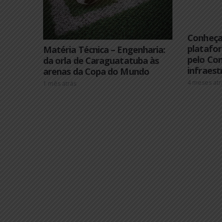
Co
pl
Matéria Técnica – Engenharia:
pe
da orla de Caraguatatuba às