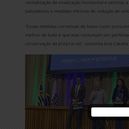
e pistas deterioradas.
Para esses locais críticos, ou seja, onde 
imediato: a adoção de intervenções emergen
revitalização da sinalização horizontal e ver
balizadores e medidas efetivas de redução 
“Essas medidas corretivas de baixo custo p
melhor de tudo é que elas costumam ser pe
conservação da própria via”, comenta Ana Cl