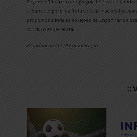
O novo guia técnico moderniza as diretrize
ponto de partida o histórico manual de bai
Rodagem (DNER), atualmente conhecido com
em 1998, a principal referência sobre o t
recentes estudos nacionais e internacionais
brasileiro.
Segundo Ribeiro, o antigo guia técnico dem
urbana e o perfil da frota veicular naciona
propomos alinha as soluções de Engenharia
conclui o especialista.
Produzido pela CDI Comunicação