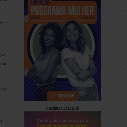
Cartilha Programa Mulher
tros de trânsito
ntribuição média
Daud, Paulo Jose
nicação e
s recorrentes e
 ou traçados mal
ual é a via
a ruim ou
ado, com buracos