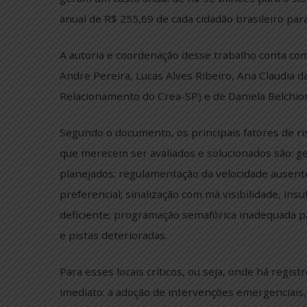
todo.
Em 2022, o Observatório Nacional de Segura
geram um custo anual de R$ 52 bilhões par
anual de R$ 255,69 de cada cidadão brasilei
A autoria e coordenação desse trabalho con
Andre Pereira, Lucas Alves Ribeiro, Ana C
Relacionamento do Crea-SP) e de Daniela Be
Segundo o documento, os principais fatores
que merecem ser avaliados e solucionados s
planejados; regulamentação da velocidade au
preferencial; sinalização com má visibilidad
deficiente; programação semafórica inadequ