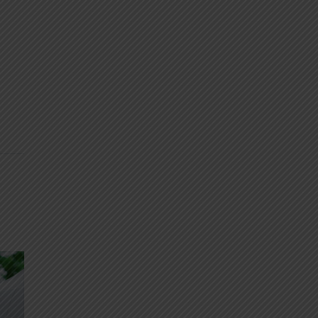
abalho usou como
e Estradas de
ortes (DNIT),
 embasamento em
trânsito
e a dinâmica
ação que
s cidades”,