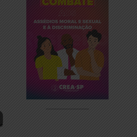
Cartilha CREA/SP
 um caminho
 adequação ou
izações com
rto prazo. O
anutenção e