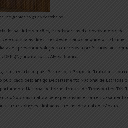
chior Brito, integrantes do grupo de trabalho
eficiência dessas intervenções, é indispensável o envo
que absorve e domina as diretrizes deste manual adquire
s imediatas e apresentar soluções concretas a prefeitur
como os DERs)”, garante Lucas Alves Ribeiro.