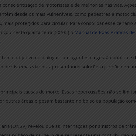
Publicado em
22 de maio de 2026
eio da conscientização de motoristas e de melhorias na
s e mantêm desde os mais vulneráveis, como pedestres 
nhões, mais protegidos para circular. Para consolidar 
-SP lançou nesta quarta-feira (20/05) o
Manual de Boas
rânsito
.
cumento tem o objetivo de dialogar com agentes da gestã
peração de sistemas viários, apresentando soluções 
ntre as principais causas de morte. Essas repercussões 
ndem por outras áreas e pesam bastante no bolso da p