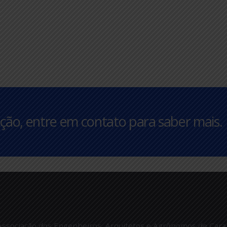
raestrutura do país
Elétricos e a Or
Técnica Oficial
ses atrás
9 meses atrás