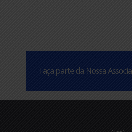
inf
arenas da Copa do Mundo
4 me
1 mês atrás