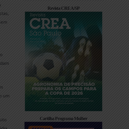
s vias. Ações
Revista CREA/SP
e motociclistas,
esse cenário sem
 Práticas de
o pública e do
que não demandam
não se limitam
opulação como um