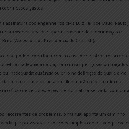
nça Viária (ONSV) revelou que as internações por sinis
a o sistema público de saúde, o que representa uma co
ro para cobrir esses gastos.
ta com a assinatura dos engenheiros civis Luiz Felippe 
laudia da Costa Weber Rinaldi (Superintendente de Comu
lchior Brito (Assessora da Presidência do Crea-SP).
 de risco que podem contribuir com a causa de sinistro
ão: geometria inadequada da via, com curvas perigosas
sente ou inadequada; ausência ou erro na definição de q
e, insuficiente ou totalmente ausente; iluminação públic
ada para o fluxo de veículos; e pavimento mal conserv