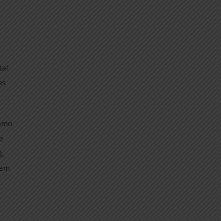
lvimento de
 o instrumental
as, autarquias