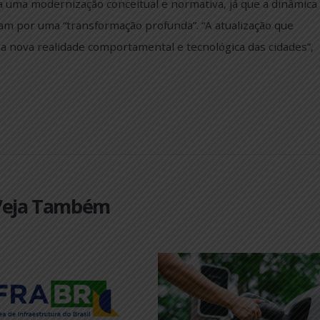
s de segurança viária no país. Para isso, o Grupo de Tr
xo custo publicado pelo antigo Departamento Nacional d
o Departamento Nacional de Infraestrutura de Transp
ema até então. Sob a assinatura de especialistas e com
, o Manual traz soluções alinhadas à realidade atual do 
andava uma modernização conceitual e normativa, já qu
l passaram por uma “transformação profunda”. “A atualiz
 a essa nova realidade comportamental e tecnológica da