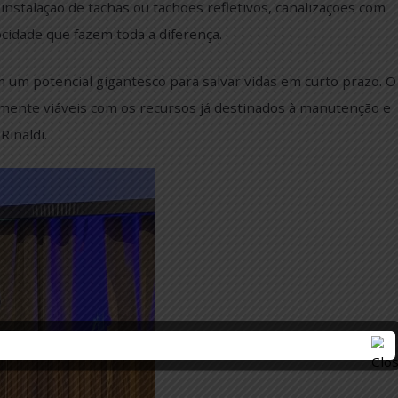
há registros recorrentes de problemas, o manual aponta
ciais, ainda que provisórias. São ações simples como a
tical, a instalação de tachas ou tachões refletivos, canal
de velocidade que fazem toda a diferença.
ossuem um potencial gigantesco para salvar vidas em cu
rfeitamente viáveis com os recursos já destinados à m
audia Rinaldi.