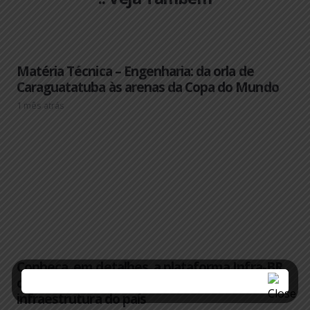
Matéria Técnica – Engenharia: da orla de
Caraguatatuba às arenas da Copa do Mundo
1 mês atrás
Conheça, em detalhes, a plataforma Infra-BR,
criada pelo Confea para monitorar a
infraestrutura do país