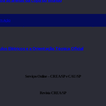
ça a CASEC Jr.
TO
guatatuba às arenas da Copa do Mundo
AS
idente em Ação
iada pelo Confea para monitorar a infraestrutura
CIAL
Veículos Elétricos e a Orientação Técnica Oficial