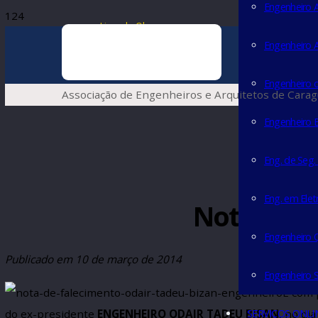
Enge
Livro de Obras
Enge
Enge
Associação de Engenheiros e Arquitetos de
Engen
Eng. 
Eng. 
Nota de
Enge
Publicado em
10 de março de 2014
Engen