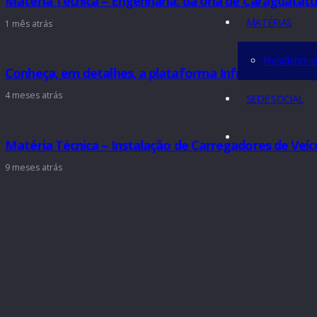
Conhe
CONTA
Matéria Técnica – Engenharia: da orla de Cara
MATÉRI
1 mês atrás
Pres
Conheça, em detalhes, a plataforma Infra-BR, cr
4 meses atrás
SEDE SO
Matéria Técnica – Instalação de Carregadores de 
9 meses atrás