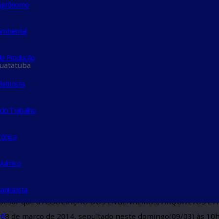
nheiro Agrônomo
nheiro Ambiental
nheiro de Produção
 Caraguatatuba
heiro Eletricista
de Seg. do Trabalho
em Eletrônica
 Falecimento – Eng. Od
nheiro Químico
heiro Sanitarista