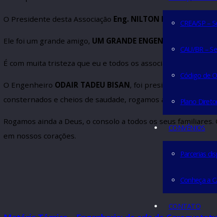
do ex-presidente
ENGENHEIRO ODAIR TADEU BISAN
,
SERVIÇO
O Presidente desta Associação
Eng. NILTON DE OLIVE
CREA/
Ele foi um grande amigo,
UM GRANDE ENGENHEIRO
, 
CAU/B
É com muita tristeza que eu e todos os associados p
Códi
O Engenheiro
ODAIR TADEU BISAN
, foi presidente n
consternados e cheios de saudade, rogamos ao Pai To
Plan
Rogamos ainda a Deus, o consolo a todos os seus fami
CONVÊN
em nossos corações.
Parce