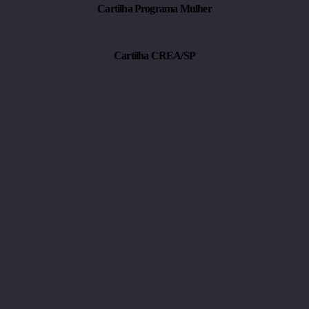
Serviços Online – CREA/SP e CAU/SP
Revista CREA/SP
Cartilha Programa Mulher
Cartilha CREA/SP