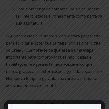
Evite a presença de sombras, pois elas podem
ser interpretadas erroneamente como parte da
sua assinatura.
Seguindo essas orientações, você estará preparado
para solicitar e obter sua carteira profissional digital
do Crea-SP. Lembre-se de que essa é uma etapa
importante para comprovar suas habilidades e
habilitações, e agora está mais acessível do que
nunca, graças à transformação digital do documento.
Não perca tempo e garanta sua carteira profissional
de forma prática e eficiente!
:: Veja Também