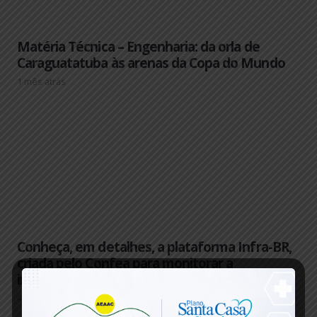
Matéria Técnica – Engenharia: da orla de
Caraguatatuba às arenas da Copa do Mundo
1 mês atrás
Conheça, em detalhes, a plataforma Infra-BR,
criada pelo Confea para monitorar a
infraestrutura do país
4 meses atrás