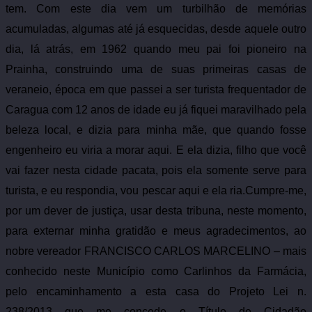
tem. Com este dia vem um turbilhão de memórias
acumuladas, algumas até já esquecidas, desde aquele outro
dia, lá atrás, em 1962 quando meu pai foi pioneiro na
Prainha, construindo uma de suas primeiras casas de
veraneio, época em que passei a ser turista frequentador de
Caragua com 12 anos de idade eu já fiquei maravilhado pela
beleza local, e dizia para minha mãe, que quando fosse
engenheiro eu viria a morar aqui. E ela dizia, filho que você
vai fazer nesta cidade pacata, pois ela somente serve para
turista, e eu respondia, vou pescar aqui e ela ria.
Cumpre-me,
por um dever de justiça, usar desta tribuna, neste momento,
para externar minha gratidão e meus agradecimentos, ao
nobre vereador FRANCISCO CARLOS MARCELINO – mais
conhecido neste Município como Carlinhos da Farmácia,
pelo encaminhamento a esta casa do Projeto Lei n.
238/2013 que me concede o Título de Cidadão