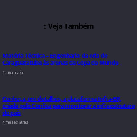
:: Veja Também
Matéria Técnica – Engenharia: da orla de
Caraguatatuba às arenas da Copa do Mundo
1 mês atrás
Conheça, em detalhes, a plataforma Infra-BR,
criada pelo Confea para monitorar a infraestrutura
do país
4 meses atrás