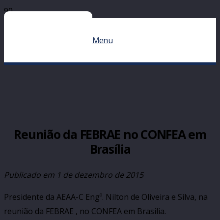
Menu
Reunião da FEBRAE no CONFEA em
Brasília
Publicado em
1 de dezembro de 2015
Presidente da AEAA-C Engº. Nilton de Oliveira e Silva, na
reunião da FEBRAE , no CONFEA em Brasilia.