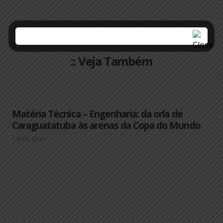
:: Veja Também
Matéria Técnica – Engenharia: da orla de
Caraguatatuba às arenas da Copa do Mundo
1 mês atrás