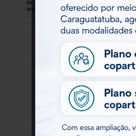
Matéria Técnica – Engenharia:
Co
da orla de Caraguatatuba às
pl
arenas da Copa do Mundo
pe
inf
1 mês atrás
4 me