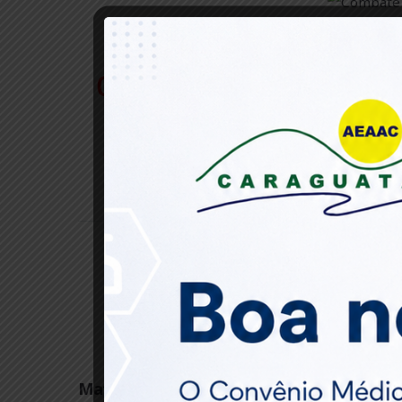
É assim que você aca
Fique Atento
dengue podem d
tomar esses cu
que acumule águ