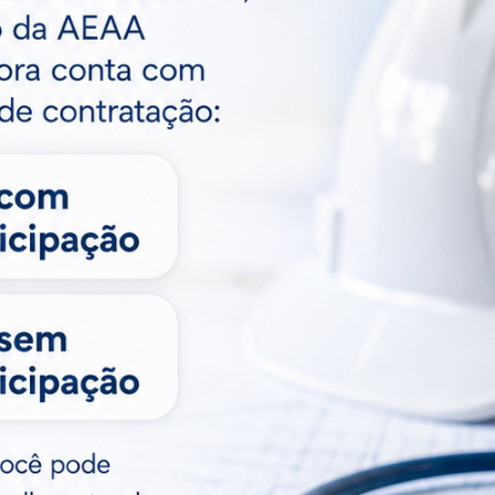
nheça, em detalhes, a
Matéria Técnica 
ataforma Infra-BR, criada
Carregadores de
lo Confea para monitorar a
Elétricos e a Or
raestrutura do país
Técnica Oficial
ses atrás
9 meses atrás