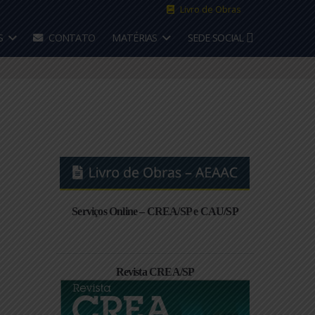
Livro de 
CONVÊNIOS
CONTATO
MATÉRIAS
SEDE S
uba
Serviços Online – CREA/SP e CA
Revista CREA/SP