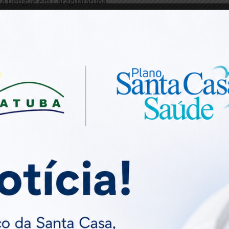
ba com esse perigo na sua casa e canteiro de obra:
: Os ovos do mosquito
urar mais de 6 mese
idados com qualquer o
a. É aí que mora o p
:: Veja Também