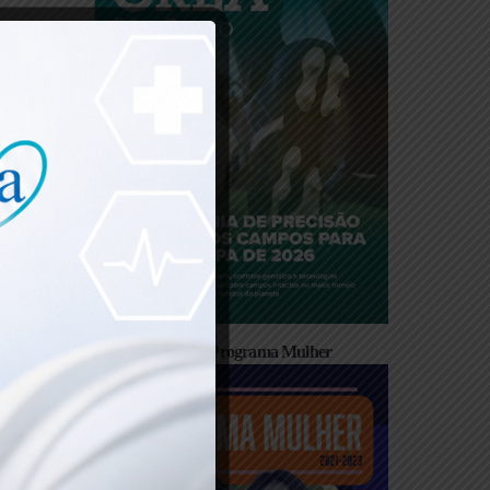
 da
s. Não
bjeto
erigo!
Cartilha Programa Mulher