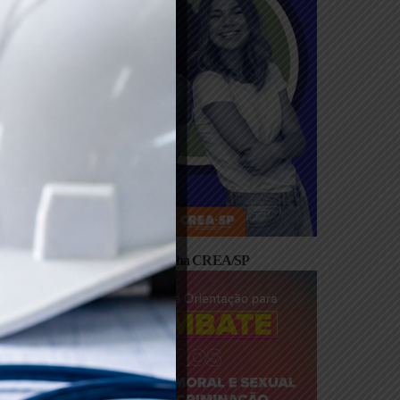
– Instalação de
 Veículos
ientação
Cartilha CREA/SP