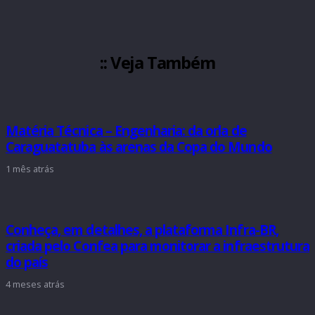
:: Veja Também
Matéria Técnica – Engenharia: da orla de
Caraguatatuba às arenas da Copa do Mundo
1 mês atrás
Conheça, em detalhes, a plataforma Infra-BR,
criada pelo Confea para monitorar a infraestrutura
do país
4 meses atrás