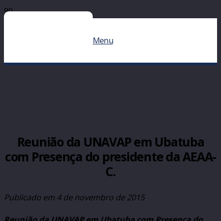
Menu
Reunião da UNAVAP em Ubatuba
com Presença do presidente da AEAA-
C.
Publicado em
4 de novembro de 2015
Reunião da UNAVAP em Ubatuba com Presença do