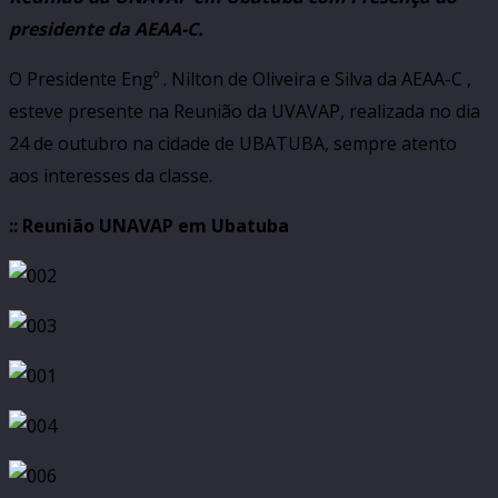
presidente da AEAA-C.
O Presidente Engº . Nilton de Oliveira e Silva da AEAA-C ,
esteve presente na Reunião da UVAVAP, realizada no dia
24 de outubro na cidade de UBATUBA, sempre atento
aos interesses da classe.
:: Reunião UNAVAP em Ubatuba