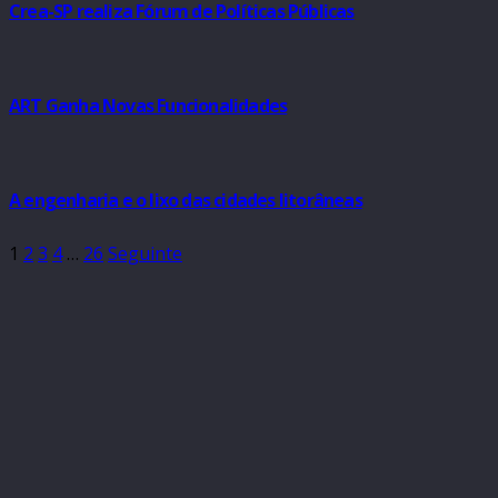
Crea-SP realiza Fórum de Políticas Públicas
ART Ganha Novas Funcionalidades
A engenharia e o lixo das cidades litorâneas
1
2
3
4
…
26
Seguinte